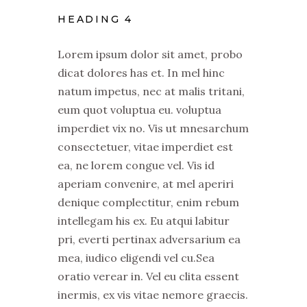
HEADING 4
Lorem ipsum dolor sit amet, probo
dicat dolores has et. In mel hinc
natum impetus, nec at malis tritani,
eum quot voluptua eu. voluptua
imperdiet vix no. Vis ut mnesarchum
consectetuer, vitae imperdiet est
ea, ne lorem congue vel. Vis id
aperiam convenire, at mel aperiri
denique complectitur, enim rebum
intellegam his ex. Eu atqui labitur
pri, everti pertinax adversarium ea
mea, iudico eligendi vel cu.Sea
oratio verear in. Vel eu clita essent
inermis, ex vis vitae nemore graecis.