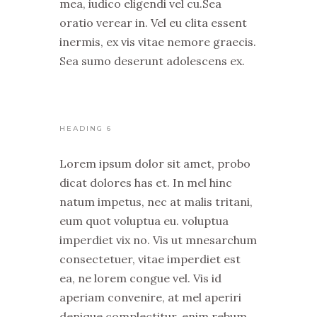
mea, iudico eligendi vel cu.Sea
oratio verear in. Vel eu clita essent
inermis, ex vis vitae nemore graecis.
Sea sumo deserunt adolescens ex.
HEADING 6
Lorem ipsum dolor sit amet, probo
dicat dolores has et. In mel hinc
natum impetus, nec at malis tritani,
eum quot voluptua eu. voluptua
imperdiet vix no. Vis ut mnesarchum
consectetuer, vitae imperdiet est
ea, ne lorem congue vel. Vis id
aperiam convenire, at mel aperiri
denique complectitur, enim rebum