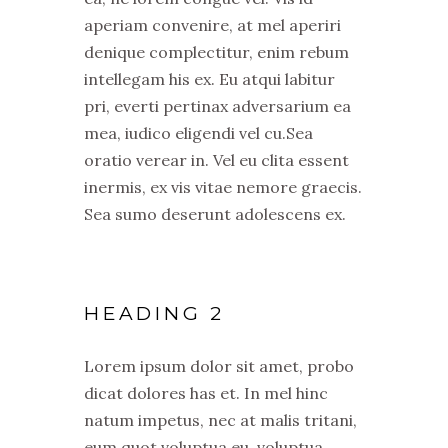
aperiam convenire, at mel aperiri
denique complectitur, enim rebum
intellegam his ex. Eu atqui labitur
pri, everti pertinax adversarium ea
mea, iudico eligendi vel cu.Sea
oratio verear in. Vel eu clita essent
inermis, ex vis vitae nemore graecis.
Sea sumo deserunt adolescens ex.
HEADING 2
Lorem ipsum dolor sit amet, probo
dicat dolores has et. In mel hinc
natum impetus, nec at malis tritani,
eum quot voluptua eu. voluptua