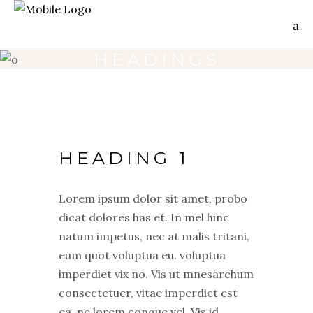
HEADINGS
HEADING 1
Lorem ipsum dolor sit amet, probo
dicat dolores has et. In mel hinc
natum impetus, nec at malis tritani,
eum quot voluptua eu. voluptua
imperdiet vix no. Vis ut mnesarchum
consectetuer, vitae imperdiet est
ea, ne lorem congue vel. Vis id