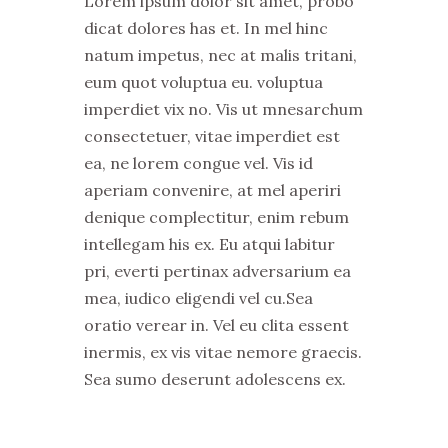
Lorem ipsum dolor sit amet, probo
dicat dolores has et. In mel hinc
natum impetus, nec at malis tritani,
eum quot voluptua eu. voluptua
imperdiet vix no. Vis ut mnesarchum
consectetuer, vitae imperdiet est
ea, ne lorem congue vel. Vis id
aperiam convenire, at mel aperiri
denique complectitur, enim rebum
intellegam his ex. Eu atqui labitur
pri, everti pertinax adversarium ea
mea, iudico eligendi vel cu.Sea
oratio verear in. Vel eu clita essent
inermis, ex vis vitae nemore graecis.
Sea sumo deserunt adolescens ex.