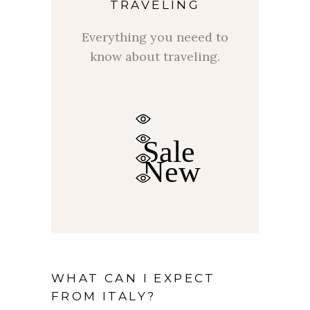
TRAVELING
Everything you neeed to
know about traveling.
$
$
Sale
New
WHAT CAN I EXPECT
FROM ITALY?