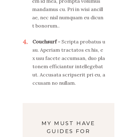
em id mea, prompta volumus
mandamus cu. Pri in wisi ancill
ae, nec nisl numquam eu dicun
t bonorum..
4
Couchsurf
Scripta probatus u
su. Aperiam tractatos ex his, e
x usu facete accumsan, duo pla
tonem efficiantur intellegebat
ut. Accusata scripserit pri eu, a
ccusam no nullam.
MY MUST HAVE
GUIDES FOR