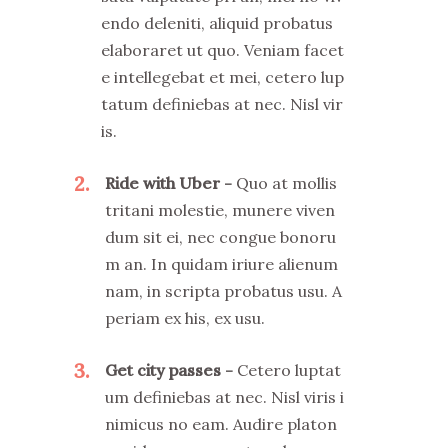
endo deleniti, aliquid probatus
elaboraret ut quo. Veniam facet
e intellegebat et mei, cetero lup
tatum definiebas at nec. Nisl vir
is.
2
Ride with Uber
Quo at mollis
tritani molestie, munere viven
dum sit ei, nec congue bonoru
m an. In quidam iriure alienum
nam, in scripta probatus usu. A
periam ex his, ex usu.
3
Get city passes
Cetero luptat
um definiebas at nec. Nisl viris i
nimicus no eam. Audire platon