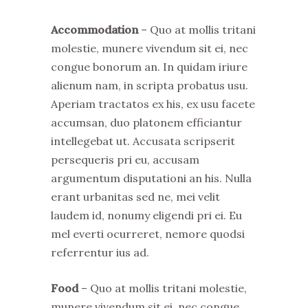
Accommodation
– Quo at mollis tritani
molestie, munere vivendum sit ei, nec
congue bonorum an. In quidam iriure
alienum nam, in scripta probatus usu.
Aperiam tractatos ex his, ex usu facete
accumsan, duo platonem efficiantur
intellegebat ut. Accusata scripserit
persequeris pri eu, accusam
argumentum disputationi an his. Nulla
erant urbanitas sed ne, mei velit
laudem id, nonumy eligendi pri ei. Eu
mel everti ocurreret, nemore quodsi
referrentur ius ad.
Food
– Quo at mollis tritani molestie,
munere vivendum sit ei, nec congue