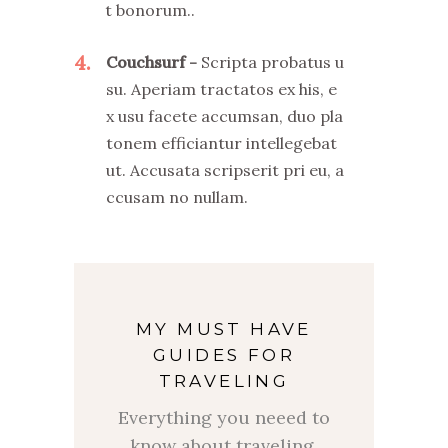
t bonorum..
4
Couchsurf
Scripta probatus u
su. Aperiam tractatos ex his, e
x usu facete accumsan, duo pla
tonem efficiantur intellegebat
ut. Accusata scripserit pri eu, a
ccusam no nullam.
MY MUST HAVE
GUIDES FOR
TRAVELING
Everything you neeed to
$
know about traveling.