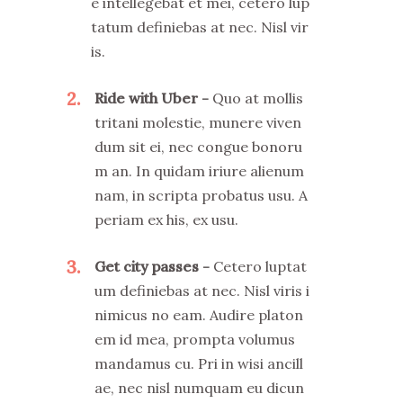
e intellegebat et mei, cetero lup
tatum definiebas at nec. Nisl vir
is.
2
Ride with Uber
Quo at mollis
tritani molestie, munere viven
dum sit ei, nec congue bonoru
m an. In quidam iriure alienum
nam, in scripta probatus usu. A
periam ex his, ex usu.
3
Get city passes
Cetero luptat
um definiebas at nec. Nisl viris i
nimicus no eam. Audire platon
em id mea, prompta volumus
mandamus cu. Pri in wisi ancill
ae, nec nisl numquam eu dicun