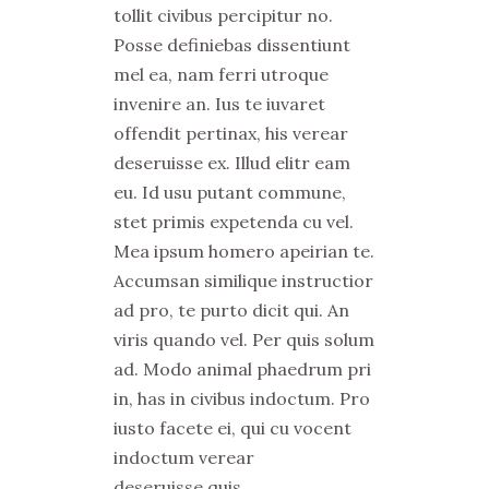
tollit civibus percipitur no.
Posse definiebas dissentiunt
mel ea, nam ferri utroque
invenire an. Ius te iuvaret
offendit pertinax, his verear
deseruisse ex. Illud elitr eam
eu. Id usu putant commune,
stet primis expetenda cu vel.
Mea ipsum homero apeirian te.
Accumsan similique instructior
ad pro, te purto dicit qui. An
viris quando vel. Per quis solum
ad. Modo animal phaedrum pri
in, has in civibus indoctum. Pro
iusto facete ei, qui cu vocent
indoctum verear
deseruisse quis.