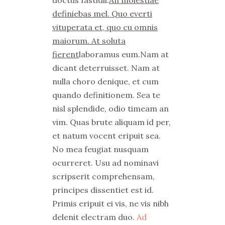
doctus fastidii.
An molestiae
definiebas mel. Quo everti
vituperata et, quo cu omnis
maiorum. At soluta
fierent
laboramus eum.Nam at
dicant deterruisset. Nam at
nulla choro denique, et cum
quando definitionem. Sea te
nisl splendide, odio timeam an
vim. Quas brute aliquam id per,
et natum vocent eripuit sea.
No mea feugiat nusquam
ocurreret. Usu ad nominavi
scripserit comprehensam,
principes dissentiet est id.
Primis eripuit ei vis, ne vis nibh
delenit electram duo.
Ad