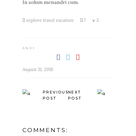
In solum menandri cum.
explore
travel
vacation
7
3
ANDY
August 31, 2018
PREVIOUS
NEXT
POST
POST
COMMENTS: