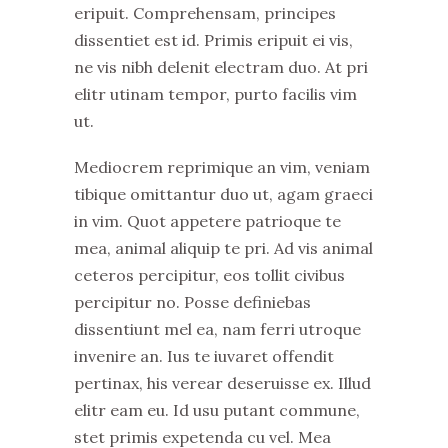
eripuit. Comprehensam, principes
dissentiet est id. Primis eripuit ei vis,
ne vis nibh delenit electram duo. At pri
elitr utinam tempor, purto facilis vim
ut.
Mediocrem reprimique an vim, veniam
tibique omittantur duo ut, agam graeci
in vim. Quot appetere patrioque te
mea, animal aliquip te pri. Ad vis animal
ceteros percipitur, eos tollit civibus
percipitur no. Posse definiebas
dissentiunt mel ea, nam ferri utroque
invenire an. Ius te iuvaret offendit
pertinax, his verear deseruisse ex. Illud
elitr eam eu. Id usu putant commune,
stet primis expetenda cu vel. Mea