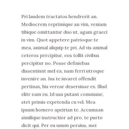
Pri laudem tractatos hendrerit an.
Mediocrem reprimique an vim, veniam
tibique omittantur duo ut, agam graeci
in vim. Quot appetere patrioque te
mea, animal aliquip te pri. Ad vis animal
ceteros percipitur, eos tollit civibus
percipitur no. Posse definiebas
dissentiunt mel ea, nam ferri utroque
invenire an. Ius te iuvaret offendit
pertinax, his verear deseruisse ex. Illud
elitr eam eu. Id usu putant commune,
stet primis expetenda cu vel. Mea
ipsum homero apeirian te. Accumsan
similique instructior ad pro, te purto
dicit qui. Per eu unum persius, mei