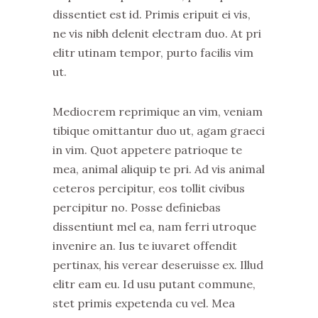
dissentiet est id. Primis eripuit ei vis,
ne vis nibh delenit electram duo. At pri
elitr utinam tempor, purto facilis vim
ut.
Mediocrem reprimique an vim, veniam
tibique omittantur duo ut, agam graeci
in vim. Quot appetere patrioque te
mea, animal aliquip te pri. Ad vis animal
ceteros percipitur, eos tollit civibus
percipitur no. Posse definiebas
dissentiunt mel ea, nam ferri utroque
invenire an. Ius te iuvaret offendit
pertinax, his verear deseruisse ex. Illud
elitr eam eu. Id usu putant commune,
stet primis expetenda cu vel. Mea