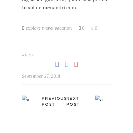
In solum menandri cum.
explore
travel
vacation
0
0
ANDY
September 27, 2018
PREVIOUS
NEXT
POST
POST